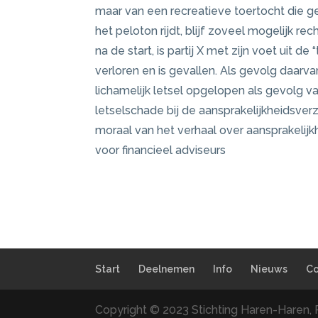
maar van een recreatieve toertocht die ge
het peloton rijdt, blijf zoveel mogelijk r
na de start, is partij X met zijn voet uit d
verloren en is gevallen. Als gevolg daarvan 
lichamelijk letsel opgelopen als gevolg v
letselschade bij de aansprakelijkheidsverze
moraal van het verhaal over aansprakelijkh
voor financieel adviseurs
Start
Deelnemen
Info
Nieuws
Co
Copyright © 2023 Stichting Haren-Haren, 