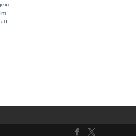
e in
uim
eeft