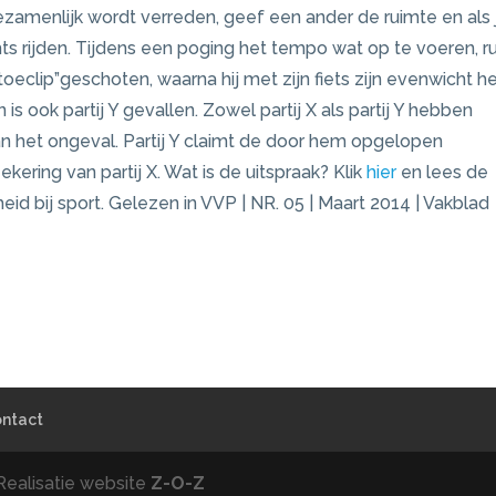
zamenlijk wordt verreden, geef een ander de ruimte en als j
echts rijden. Tijdens een poging het tempo wat op te voeren, r
e “toeclip”geschoten, waarna hij met zijn fiets zijn evenwicht h
is ook partij Y gevallen. Zowel partij X als partij Y hebben
an het ongeval. Partij Y claimt de door hem opgelopen
kering van partij X. Wat is de uitspraak? Klik
hier
en lees de
eid bij sport. Gelezen in VVP | NR. 05 | Maart 2014 | Vakblad
ntact
Realisatie website
Z-O-Z