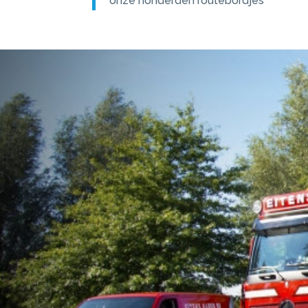
onze honderden routebordjes ”