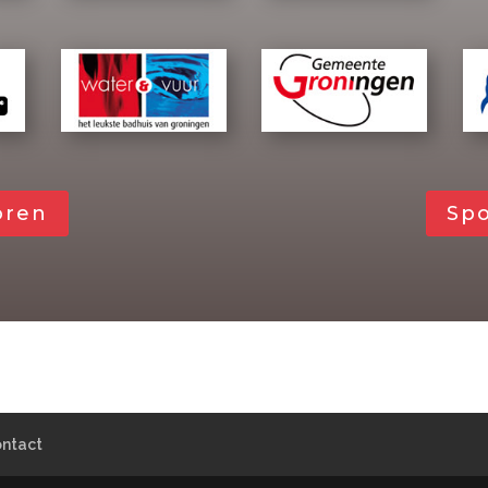
oren
Sp
ntact