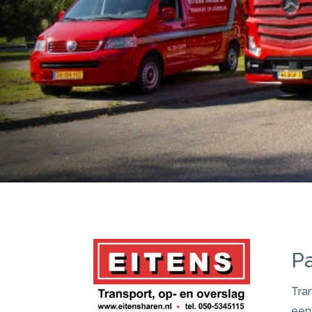
P
Tra
een