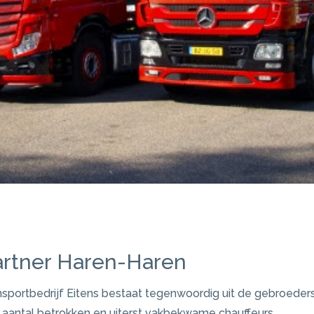
artner Haren-Haren
nsportbedrijf Eitens bestaat tegenwoordig uit de gebroeder
 aantal betrokken en uiterst vakbekwame chauffeurs.