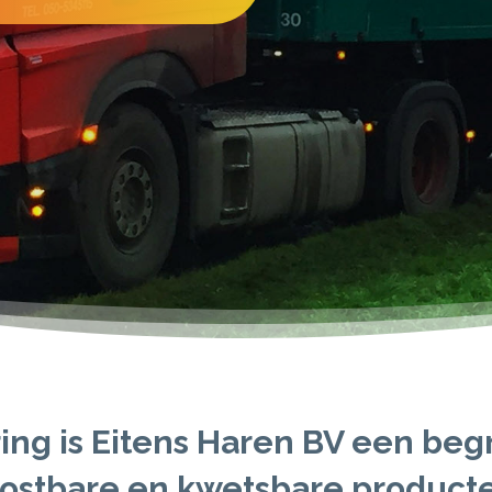
ing is
Eitens Haren BV
een begr
kostbare en kwetsbare producte