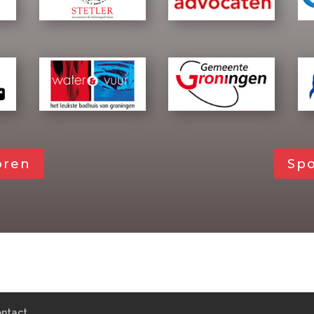
oren
Sp
ntact