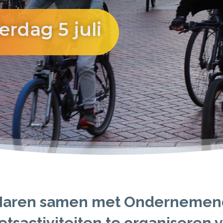
erdag 5 juli
n-Haren samen met Ondernemen
fietsactiviteiten te organiseren