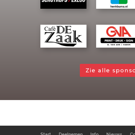
Zie alle spons
Start
Deelnemen
Info
Nieuws
Co