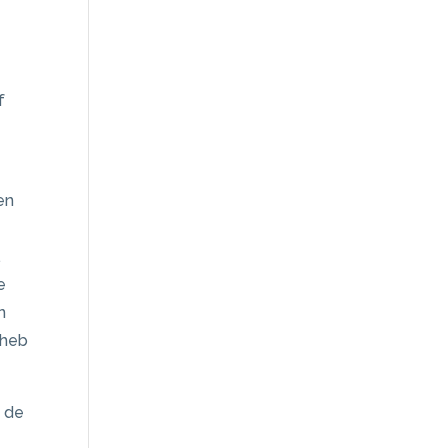
f
en
.
e
n
 heb
n de