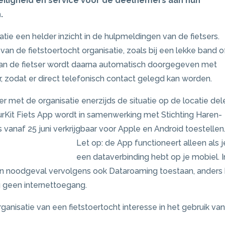
eiligheid en service voor de deelnemers aan hun
.
tie een helder inzicht in de hulpmeldingen van de fietsers.
an de fietstoertocht organisatie, zoals bij een lekke band o
an de fietser wordt daarna automatisch doorgegeven met
zodat er direct telefonisch contact gelegd kan worden.
r met de organisatie enerzijds de situatie op de locatie del
urKit Fiets App wordt in samenwerking met Stichting Haren-
 vanaf 25 juni verkrijgbaar voor Apple en Android toestellen
Let op: de App functioneert alleen als j
een dataverbinding hebt op je mobiel. I
een noodgeval vervolgens ook Dataroaming toestaan, anders
g geen internettoegang.
ganisatie van een fietstoertocht interesse in het gebruik va