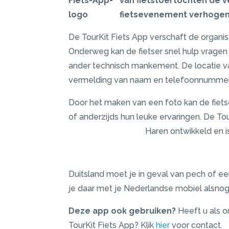
van fietstoertochten de v
fietsevenement verhogen
De TourKit Fiets App verschaft de organisa
Onderweg kan de fietser snel hulp vragen v
ander technisch mankement. De locatie v
vermelding van naam en telefoonnummer, 
Door het maken van een foto kan de fietse
of anderzijds hun leuke ervaringen. De To
Haren ontwikkeld en is
Duitsland moet je in geval van pech of 
je daar met je Nederlandse mobiel alsno
Deze app ook gebruiken?
Heeft u als or
TourKit Fiets App? Klik
hier
voor contact.