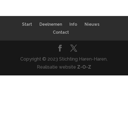
Start
Deelnemen
Info
Nieuws
Contact
Copyright © 2023 Stichting Haren-Haren,
Realisatie website
Z-O-Z