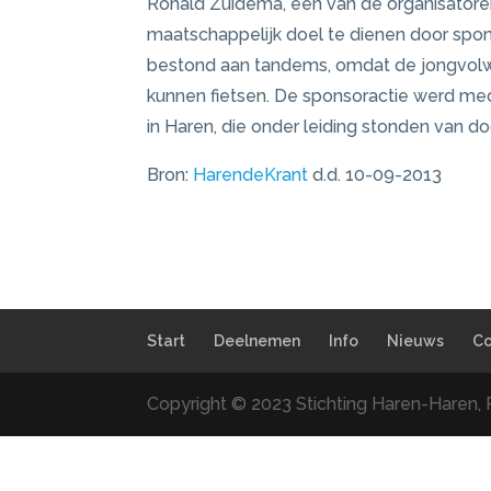
Ronald Zuidema, één van de organisatore
maatschappelijk doel te dienen door spon
bestond aan tandems, omdat de jongvolwa
kunnen fietsen. De sponsoractie werd med
in Haren, die onder leiding stonden van do
Bron:
HarendeKrant
d.d. 10-09-2013
Start
Deelnemen
Info
Nieuws
Co
Copyright © 2023 Stichting Haren-Haren, 