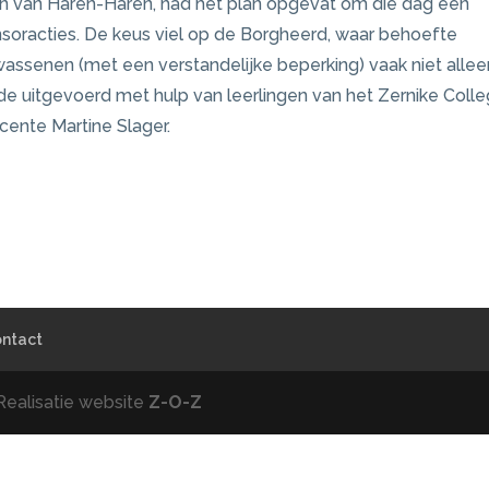
n van Haren-Haren, had het plan opgevat om die dag een
soracties. De keus viel op de Borgheerd, waar behoefte
ssenen (met een verstandelijke beperking) vaak niet allee
e uitgevoerd met hulp van leerlingen van het Zernike Coll
cente Martine Slager.
ntact
Realisatie website
Z-O-Z