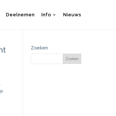
Deelnemen
Info
Nieuws
Zoeken
ht
.
op
.