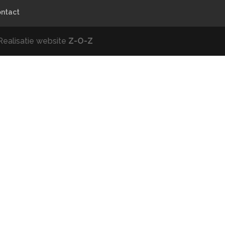
ntact
Realisatie website
Z-O-Z