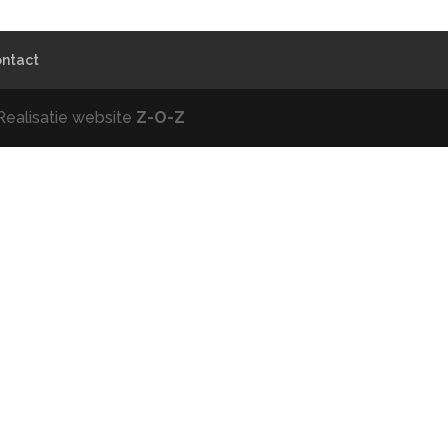
ntact
Realisatie website
Z-O-Z