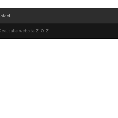
ntact
Realisatie website
Z-O-Z